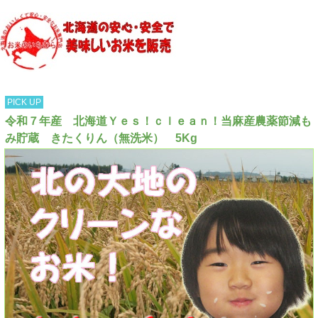
PICK UP
令和７年産 北海道Ｙｅｓ！ｃｌｅａｎ！当麻産農薬節減も
み貯蔵 きたくりん（無洗米） 5Kg