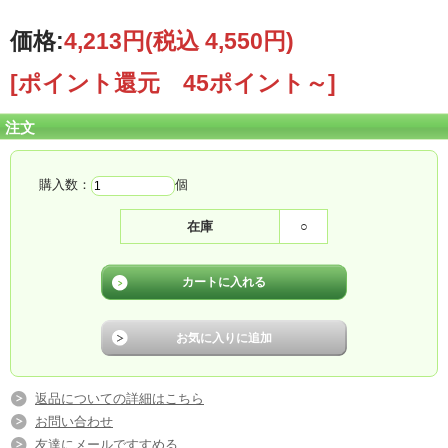
価格:
4,213円
(税込 4,550円)
[ポイント還元 45ポイント～]
注文
購入数：
個
在庫
○
当店イチオシの「JA当麻直接契約米・もみ貯蔵」
の「きたくりん・無洗米」です。
北海道の米どころ上川の地で作られ、10年以上も
「連続全道一」美味しいお米に選ばれています！
返品についての詳細はこちら
これは、北海道内米生産地の市町村別総合評価で
お問い合わせ
当麻町は全道一の評価を維持し続け高い信頼を獲
友達にメールですすめる