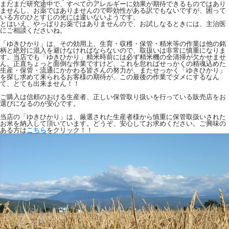
まだまだ研究途中で、すべてのアレルギーに効果が期待できるものではあり
ませんし、お薬ではありませんので即効性がある訳でもないですが、困って
いる方のひとすじの光には違いないようです。
とはいえ、やっぱりお薬ではありませんので、お試しなるときには、主治医
にご相談くださいね。
「ゆきひかり」は、その効用上、生育・収穫・保管・精米等の作業は他の銘
柄と絶対に混入を避けなければならないので、取扱いは非常に慎重になりま
す。当店でも「ゆきひかり」精米時前には必ず精米機の全清掃が欠かせませ
ん。正直ちょっと面倒な作業ですけど、これを怠ればせっかくの精魂込めた
生産・保管・流通にかかわる皆さんの努力が、またせっかく「ゆきひかり」
を探し求めて来られるお客様の期待が、この最後の作業でダメにするなん
て、とても出来ません！！
ご購入は信頼のおける生産者、正しい保管取り扱いを行っている販売店をお
選びになるのが安心です。
当店の「ゆきひかり」は、厳選された生産者様から慎重に保管取扱いされた
お米を納入して頂いています。どうぞ、安心してお求めください。ご興味の
ある方は
こちら
をクリック！！