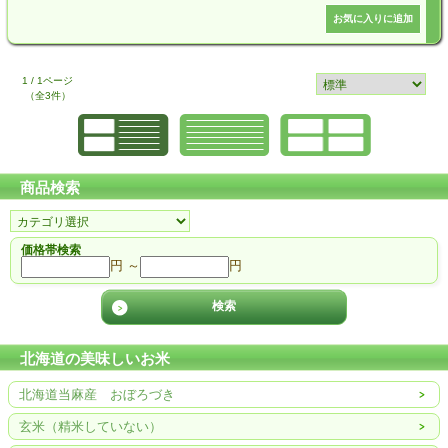
1 / 1ページ
（全3件）
商品検索
価格帯検索
円 ～
円
北海道の美味しいお米
北海道当麻産 おぼろづき
玄米（精米していない）