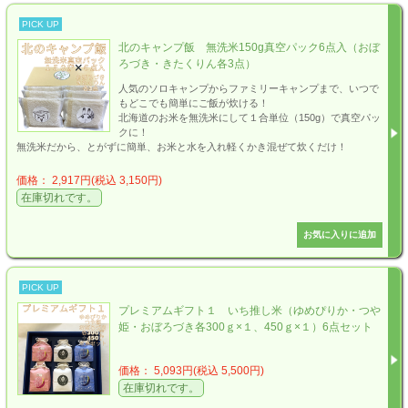
PICK UP
北のキャンプ飯 無洗米150g真空パック6点入（おぼ
ろづき・きたくりん各3点）
人気のソロキャンプからファミリーキャンプまで、いつで
もどこでも簡単にご飯が炊ける！
北海道のお米を無洗米にして１合単位（150g）で真空パッ
クに！
無洗米だから、とがずに簡単、お米と水を入れ軽くかき混ぜて炊くだけ！
価格： 2,917円(税込 3,150円)
在庫切れです。
PICK UP
プレミアムギフト１ いち推し米（ゆめぴりか・つや
姫・おぼろづき各300ｇ×１、450ｇ×１）6点セット
価格： 5,093円(税込 5,500円)
在庫切れです。