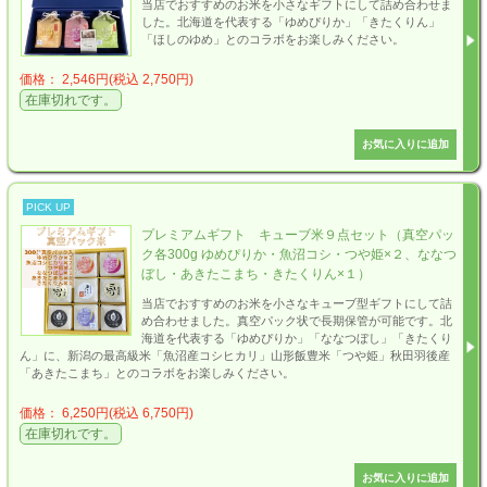
当店でおすすめのお米を小さなギフトにして詰め合わせま
した。北海道を代表する「ゆめぴりか」「きたくりん」
「ほしのゆめ」とのコラボをお楽しみください。
価格： 2,546円(税込 2,750円)
在庫切れです。
PICK UP
プレミアムギフト キューブ米９点セット（真空パッ
ク各300g ゆめぴりか・魚沼コシ・つや姫×２、ななつ
ぼし・あきたこまち・きたくりん×１）
当店でおすすめのお米を小さなキューブ型ギフトにして詰
め合わせました。真空パック状で長期保管が可能です。北
海道を代表する「ゆめぴりか」「ななつぼし」「きたくり
ん」に、新潟の最高級米「魚沼産コシヒカリ」山形飯豊米「つや姫」秋田羽後産
「あきたこまち」とのコラボをお楽しみください。
価格： 6,250円(税込 6,750円)
在庫切れです。