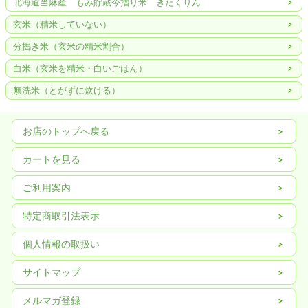
北海道当麻産 もみ貯蔵今摺り米 きたくりん
玄米（精米していない）
分搗き米（玄米の精米割合）
白米（玄米を精米・白いごはん）
無洗米（とがずに炊ける）
お店のトップへ戻る
カートを見る
ご利用案内
特定商取引法表示
個人情報の取扱い
サイトマップ
メルマガ登録