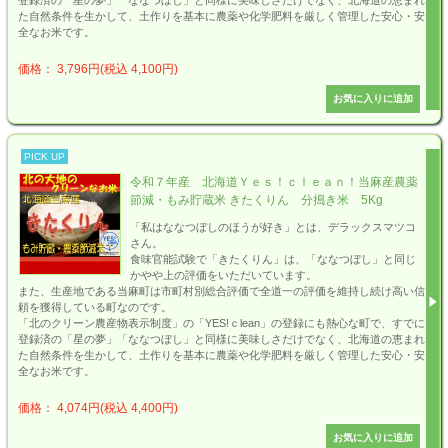
た自然条件を生かして、土作りを基本に農薬や化学肥料を厳しく管理した安心・安
全なお米です。
価格： 3,796円(税込 4,100円)
PICK UP
令和７年産 北海道Ｙｅｓ！ｃｌｅａｎ！当麻産農薬
節減・もみ貯蔵米 きたくりん 分搗き米 5Kg
「私はななつぼしのほうが好き」とは、デラックスマツコ
さん。
食味官能試験で「きたくりん」は、「ななつぼし」と同じ
かやや上の評価をいただいています。
また、生産地である当麻町は市町村別総合評価で全道一の評価を維持し続け高い信
頼を獲得している町なのです。
「北のクリーン農産物表示制度」の「YES!ｃlean」の登録にも熱心な町で、すでに
登録済の「星の夢」「ななつぼし」と同様に美味しさだけでなく、北海道の恵まれ
た自然条件を生かして、土作りを基本に農薬や化学肥料を厳しく管理した安心・安
全なお米です。
価格： 4,074円(税込 4,400円)