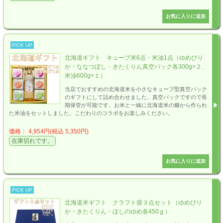
PICK UP
北海道ギフト キューブ米6点・米油1点（ゆめぴり
か・ななつぼし・きたくりん真空パック各300g×２、
米油600g×１）
当店でおすすめの北海道米を小さなキューブ型真空パック
のギフトにして詰め合わせました。真空パックですので長
期保管が可能です。お米と一緒に北海道米の糠から作られ
た米油をセットしました。こだわりのコラボをお楽しみください。
価格： 4,954円(税込 5,350円)
在庫切れです。
PICK UP
北海道米ギフト クラフト袋３点セット（ゆめぴり
か・きたくりん・ほしのゆめ各450ｇ）