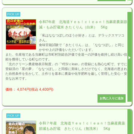
PICK UP
令和7年産 北海道Ｙｅｓ！ｃｌｅａｎ！当麻産農薬節
減・もみ貯蔵米 きたくりん（白米） 5Kg
「私はななつぼしのほうが好き」とは、デラックスマツコ
さん。
食味官能試験で「きたくりん」は、「ななつぼし」と同じ
かやや上の評価をいただいています。
また、生産地である当麻町は市町村別総合評価で全道一の評価を維持し続け高い信
頼を獲得している町なのです。
「北のクリーン農産物表示制度」の「YES!ｃlean」の登録にも熱心な町で、すでに
登録済の「星の夢」「ななつぼし」と同様に美味しさだけでなく、北海道の恵まれ
た自然条件を生かして、土作りを基本に農薬や化学肥料を厳しく管理した安心・安
全なお米です。
価格： 4,074円(税込 4,400円)
PICK UP
令和７年産 北海道Ｙｅｓ！ｃｌｅａｎ！当麻産農薬
節減もみ貯蔵 きたくりん（無洗米） 5Kg