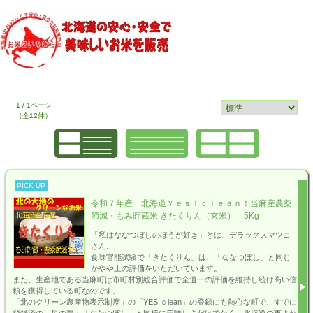
1 / 1ページ
（全12件）
PICK UP
令和７年産 北海道Ｙｅｓ！ｃｌｅａｎ！当麻産農薬
節減・もみ貯蔵米 きたくりん（玄米） 5Kg
「私はななつぼしのほうが好き」とは、デラックスマツコ
さん。
食味官能試験で「きたくりん」は、「ななつぼし」と同じ
かやや上の評価をいただいています。
また、生産地である当麻町は市町村別総合評価で全道一の評価を維持し続け高い信
頼を獲得している町なのです。
「北のクリーン農産物表示制度」の「YES!ｃlean」の登録にも熱心な町で、すでに
登録済の「星の夢」「ななつぼし」と同様に美味しさだけでなく、北海道の恵まれ