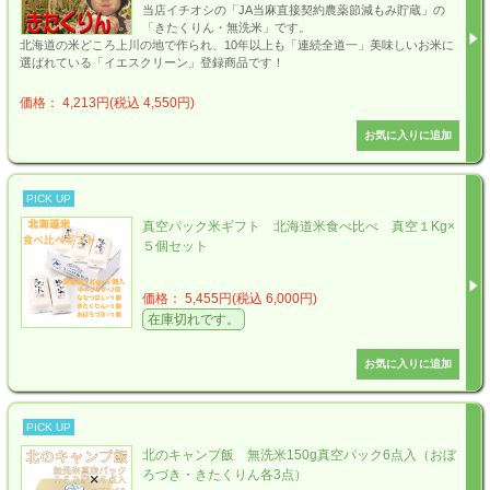
当店イチオシの「JA当麻直接契約農薬節減もみ貯蔵」の
「きたくりん・無洗米」です。
北海道の米どころ上川の地で作られ、10年以上も「連続全道一」美味しいお米に
選ばれている「イエスクリーン」登録商品です！
価格： 4,213円(税込 4,550円)
PICK UP
真空パック米ギフト 北海道米食べ比べ 真空１Kg×
５個セット
価格： 5,455円(税込 6,000円)
在庫切れです。
PICK UP
北のキャンプ飯 無洗米150g真空パック6点入（おぼ
ろづき・きたくりん各3点）