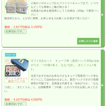
人気のソロキャンプからファミリーキャンプまで、いつで
もどこでも簡単にご飯が炊ける！
北海道のお米を無洗米にして１合単位（150g）で真空パッ
クに！
無洗米だから、とがずに簡単、お米と水を入れ軽くかき混ぜて炊くだけ！
価格： 2,917円(税込 3,150円)
在庫切れです。
PICK UP
ギフト6点セット キューブ米（真空パック300g ゆめ
ぴりか・つや姫×各２、ななつぼし・きたくりん×各
1）
当店でおすすめのお米を小さなキューブ型真空パック米を
ギフトにして詰め合わせました。真空パックですので長期
保管が可能です。北海道を代表する「ゆめぴりか」「なな
つぼし」「きたくりん」に、山形飯豊米「つや姫」とのコラボをお楽しみくださ
い。
価格： 4,167円(税込 4,500円)
在庫切れです。