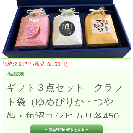
価格:2,917円(税込 3,150円)
商品説明
ギフト３点セット クラフ
ト袋（ゆめぴりか・つや
姫・魚沼コシヒカリ各450
ｇ×１）
▼ 商品説明の続きを見る ▼