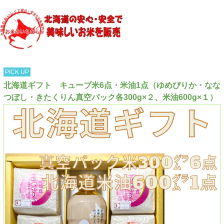
PICK UP
北海道ギフト キューブ米6点・米油1点（ゆめぴりか・なな
つぼし・きたくりん真空パック各300g×２、米油600g×１）