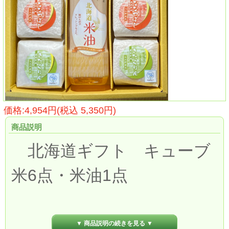
価格:4,954円(税込 5,350円)
商品説明
北海道ギフト キューブ
米6点・米油1点
(ゆめぴりか・ななつぼ
▼ 商品説明の続きを見る ▼