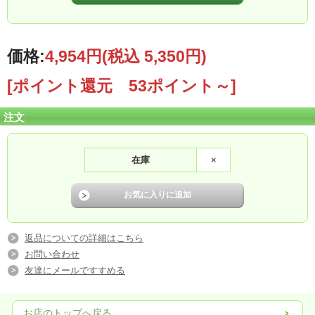
し・きたくりん
価格:
4,954円
(税込 5,350円)
真空パック各300g×２、米
[ポイント還元 53ポイント～]
油600g×１）
注文
在庫
×
返品についての詳細はこちら
お問い合わせ
友達にメールですすめる
お店のトップへ戻る